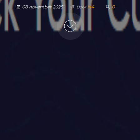
lx4
0
08 november 2025
Door