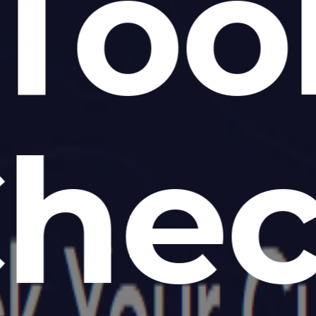
Too
he