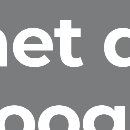
et 
oog