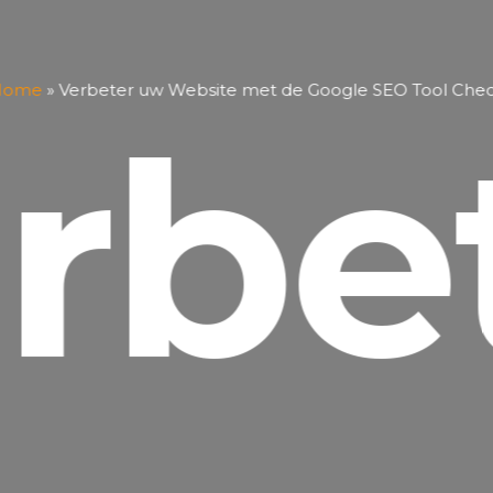
Home
»
Verbeter uw Website met de Google SEO Tool Che
rbe