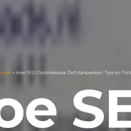
Home
»
Hoe SEO Optimalisatie Zelf Aanpakken: Tips en Tric
oe S