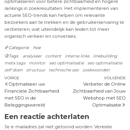
optimaliseren voor betere zichtbaarheid en hogere
rankings in zoekresultaten. Het implementeren van
actuele SEO-trends kan helpen om relevante
bezoekers aan te trekken en de gebruikerservaring te
verbeteren, wat uiteindelijk kan leiden tot meer
organisch verkeer en conversies.
Categorie
hoe
Tags
analyseer
content
interne links
linkbuilding
meta tags
monitor
seo optimalisatie
seo optimalisatie
zelf doen
structuur
technische seo
zoekwoorden
Berichtnavigatie
Vorig
V
VORIGE
VOLGENDE
Optimaliseer uw
Verbeter de Online
bericht
be
Financiële Zichtbaarheid
Zichtbaarheid van Jouw
met SEO in de
Webshop met SEO
Beleggingswereld
Optimalisatie
Een reactie achterlaten
Je e-mailadres zal niet getoond worden.
Vereiste