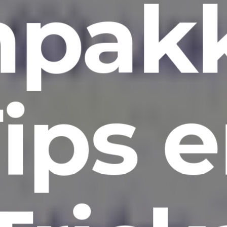
npakk
ips 