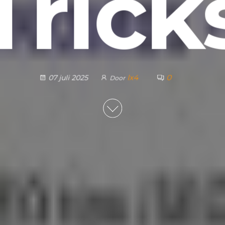
Trick
lx4
0
07 juli 2025
Door