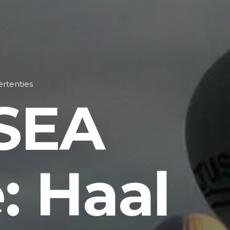
ertenties
 SEA
: Haal