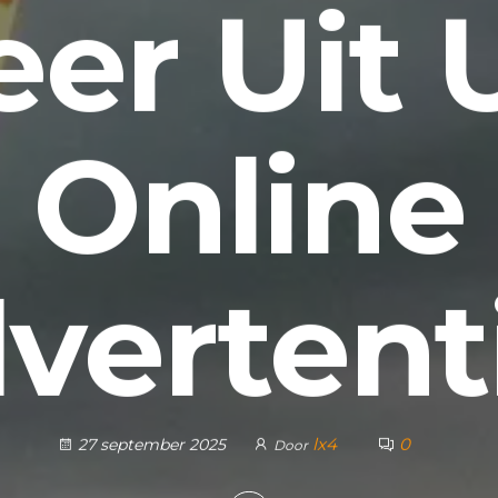
er Uit
Online
vertent
lx4
0
27 september 2025
Door