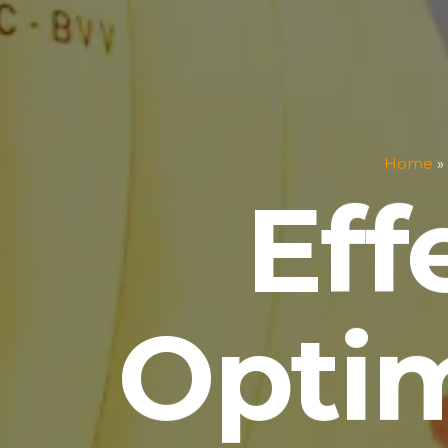
Home
»
Eff
Optim