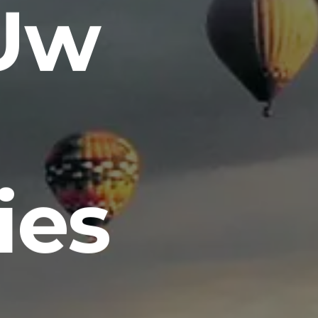
 Uw
ies