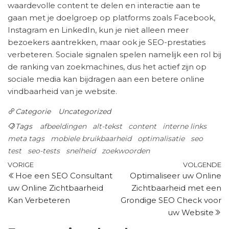
waardevolle content te delen en interactie aan te
gaan met je doelgroep op platforms zoals Facebook,
Instagram en LinkedIn, kun je niet alleen meer
bezoekers aantrekken, maar ook je SEO-prestaties
verbeteren. Sociale signalen spelen namelijk een rol bij
de ranking van zoekmachines, dus het actief zijn op
sociale media kan bijdragen aan een betere online
vindbaarheid van je website.
Categorie
Uncategorized
Tags
afbeeldingen
alt-tekst
content
interne links
meta tags
mobiele bruikbaarheid
optimalisatie
seo
test
seo-tests
snelheid
zoekwoorden
Berichtnavigatie
Vorig
V
VORIGE
VOLGENDE
Hoe een SEO Consultant
Optimaliseer uw Online
bericht
be
uw Online Zichtbaarheid
Zichtbaarheid met een
Kan Verbeteren
Grondige SEO Check voor
uw Website