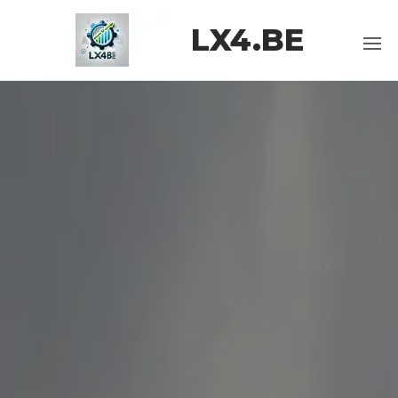
Ga
LX4.BE
naar
de
inhoud