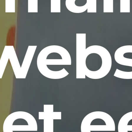
 webs
et e