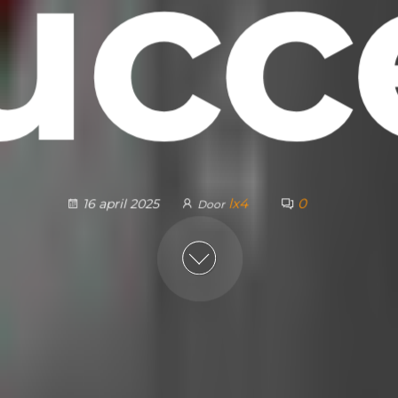
ucc
lx4
0
16 april 2025
Door