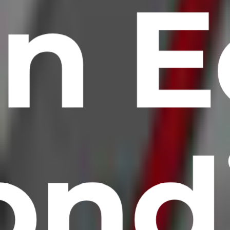
n 
ond