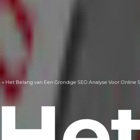
e
»
Het Belang van Een Grondige SEO Analyse Voor Online 
He